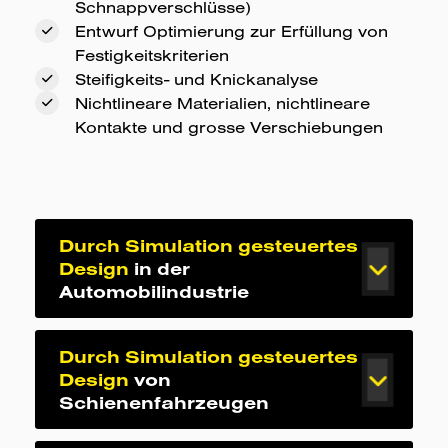
Schnappverschlüsse)
Entwurf Optimierung zur Erfüllung von
Festigkeitskriterien
Steifigkeits- und Knickanalyse
Nichtlineare Materialien, nichtlineare
Kontakte und grosse Verschiebungen
Durch Simulation gesteuertes
Design
in der
Automobilindustrie
Durch Simulation gesteuertes
Steifigkeits- und
Design
von
Festigkeitssimulationen
Schienenfahrzeugen
Montage- und
Befestigungssimulationen