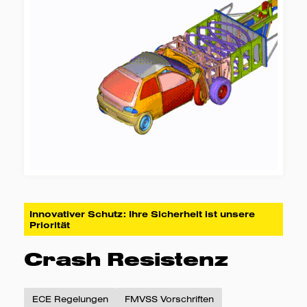
Rotordynamik
Abschätzung des
Schwingungsniveaus nach den
Normen ISO 10816-3:2014 und
ISO 108168-8:2014
Innovativer Schutz: Ihre Sicherheit ist unsere
Priorität
Crash Resistenz
ECE Regelungen
FMVSS Vorschriften