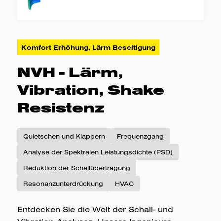
DVS 1612 - Entwerfen und
Festigkeitsanalyse von
Schweissverbindungen in den
Schienenfahrzeugen aus Stahl
Komfort Erhöhung, Lärm Beseitigung
DVS 1608 - Entwerfen und
Festigkeitsanalyse von
NVH - Lärm,
Schweissverbindungen in den
Vibration, Shake
Schienenfahrzeugen aus
Aluminiumlegierungen
Resistenz
Quietschen und Klappern
Frequenzgang
Analyse der Spektralen Leistungsdichte (PSD)
Reduktion der Schallübertragung
Resonanzunterdrückung
HVAC
Entdecken Sie die Welt der Schall- und