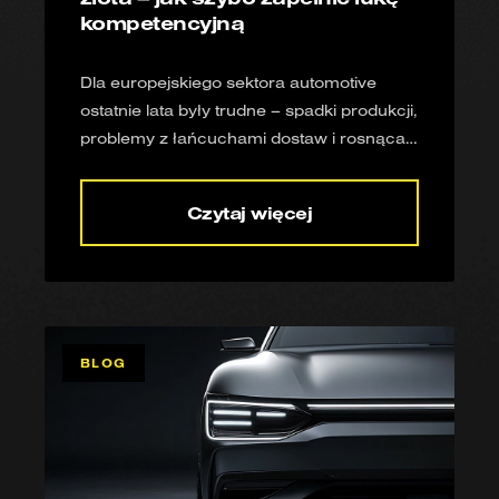
kompetencyjną
Dla europejskiego sektora automotive
ostatnie lata były trudne – spadki produkcji,
problemy z łańcuchami dostaw i rosnąca
konkurencja ze strony producentów
azjatyckich zmusiły wielu producentów do
Czytaj więcej
redukcji zatrudnienia. Dziś rynek zaczyna
się powoli odbudowywać, a firmy stają
przed nowym wyzwaniem: jak szybko
odzyskać zdolności realizacyjne, kiedy
brakuje specjalistów?
BLOG