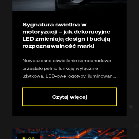
Sygnatura świetlna w
motoryzacji – jak dekoracyjne
LED zmieniają design i budują
rozpoznawalność marki
Nowoczesne oświetlenie samochodowe
przestało pełnić funkcję wyłącznie
użytkową. LED-owe logotypy, iluminowane
grille czy dynamiczne animacje na
listwach stają się nowym językiem
Czytaj więcej
komunikacji marek motoryzacyjnych. Jak
dzięki połączeniu designu i technologii
światło zmienia się w rozpoznawalny znak
marki?
BLOG