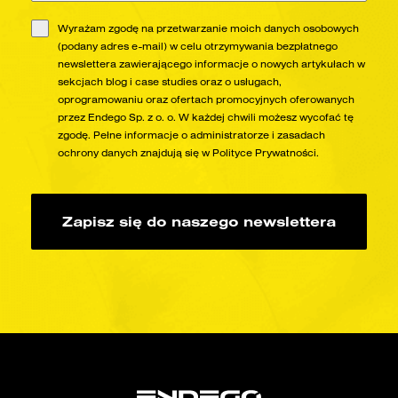
Wyrażam zgodę na przetwarzanie moich danych osobowych
(podany adres e-mail) w celu otrzymywania bezpłatnego
newslettera zawierającego informacje o nowych artykułach w
sekcjach blog i case studies oraz o usługach,
oprogramowaniu oraz ofertach promocyjnych oferowanych
przez Endego Sp. z o. o. W każdej chwili możesz wycofać tę
zgodę. Pełne informacje o administratorze i zasadach
ochrony danych znajdują się w Polityce Prywatności.
Zapisz się do naszego newslettera