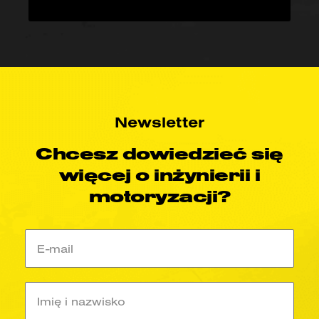
(ECU), wiele sieci pokładowych i szybkie
łącza do chmury.
Newsletter
Chcesz dowiedzieć się
więcej o inżynierii i
motoryzacji?