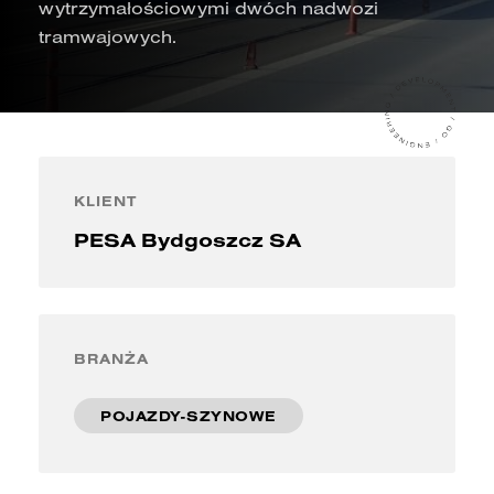
wytrzymałościowymi dwóch nadwozi
tramwajowych.
KLIENT
PESA Bydgoszcz SA
BRANŻA
POJAZDY-SZYNOWE