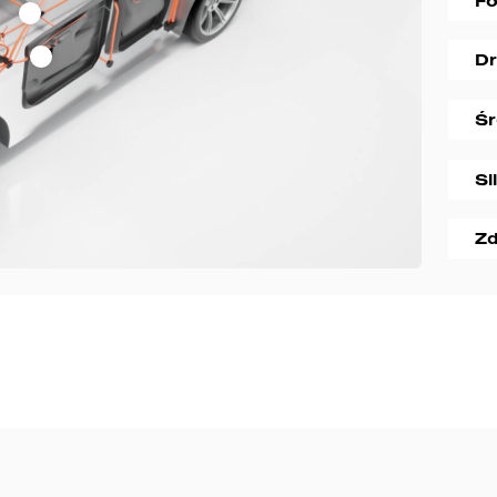
Fo
Dr
Ś
Si
Zd