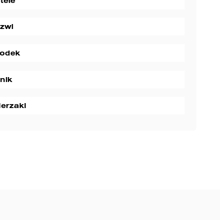
tele
zwi
rodek
lnik
erzaki