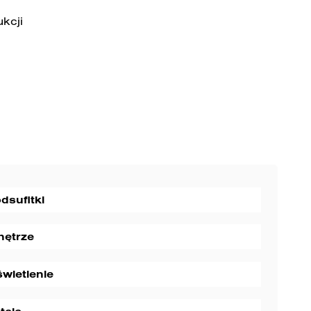
kcji
dsufitki
ętrze
wietlenie