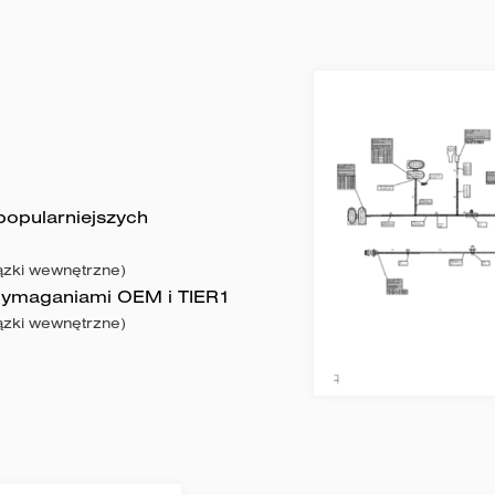
popularniejszych
iązki wewnętrzne)
wymaganiami OEM i TIER1
iązki wewnętrzne)