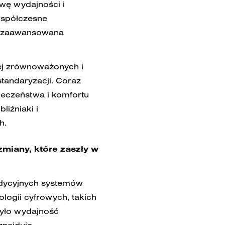
awę wydajności i
 współczesne
az zaawansowana
ej zrównoważonych i
tandaryzacji. Coraz
ieczeństwa i komfortu
iźniaki i
h.
zmiany, które zaszły w
adycyjnych systemów
ologii cyfrowych, takich
zyło wydajność