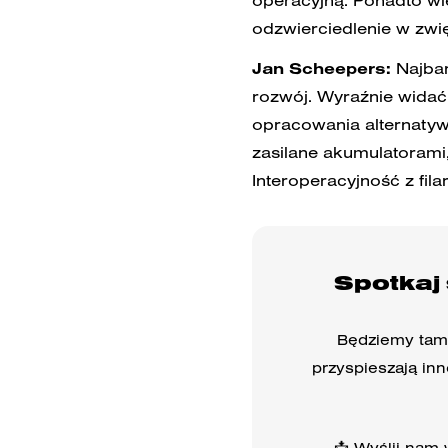
operacyjną. Ponadto wi
odzwierciedlenie w zwię
Jan Scheepers:
Najbar
rozwój. Wyraźnie widać 
opracowania alternaty
zasilane akumulatorami
Interoperacyjność z fi
Spotkaj
Będziemy tam 
przyspieszają inn
📩 Wyślij nam