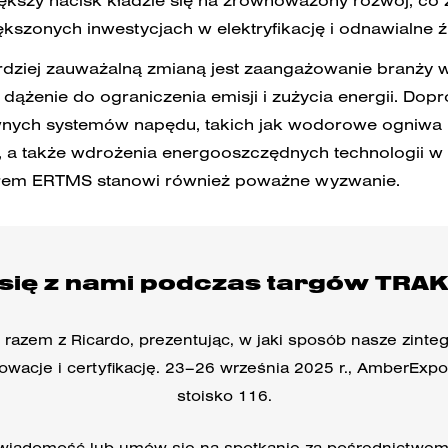
ększy nacisk kładzie się na zrównoważony rozwój, co 
kszonych inwestycjach w elektryfikację i odnawialne źr
dziej zauważalną zmianą jest zaangażowanie branży
dążenie do ograniczenia emisji i zużycia energii. Dop
wnych systemów napędu, takich jak wodorowe ogniwa p
, a także wdrożenia energooszczędnych technologii w 
larem ERTMS stanowi również poważne wyzwanie.
 się z nami podczas targów TRA
razem z Ricardo, prezentując, w jaki sposób nasze zinte
owacje i certyfikację. 23–26 września 2025 r., AmberExpo
stoisko 116.
 wiadomość lub umów się na spotkanie za pośrednictwe