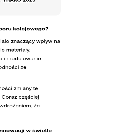
aboru kolejowego?
miało znaczący wpływ na
e materiały,
e i modelowanie
odności ze
ości zmiany te
 Coraz częściej
 wdrożeniem, że
innowacji w świetle