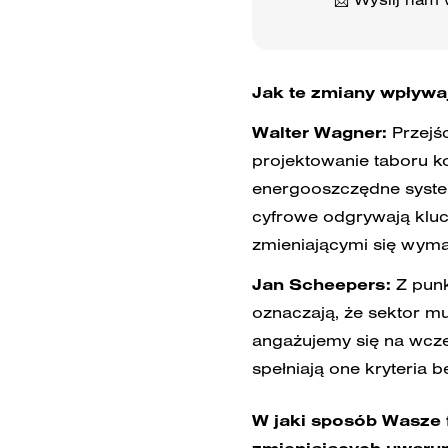
Jak te zmiany wpływaj
Walter Wagner:
Przejś
projektowanie taboru ko
energooszczędne syste
cyfrowe odgrywają kluc
zmieniającymi się wym
Jan Scheepers:
Z punk
oznaczają, że sektor m
angażujemy się na wcze
spełniają one kryteria 
W jaki sposób Wasze f