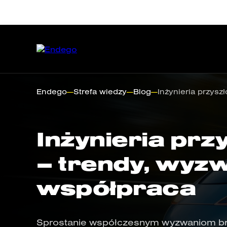
Endego
—
Strefa wiedzy
—
Blog
—
Inżynieria przysz
O firmie
Automotive
Nadwozie
Wnętrze
Autobusy
Liczby
Oświe
Ob
Inżynieria przy
– trendy, wyzw
współpraca
Sprostanie współczesnym wyzwaniom br