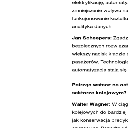
elektryfikację, automat
zmniejszenie wpływu na 
funkcjonowanie kształt
analityka danych.
Jan Scheepers:
Zgadza
bezpiecznych rozwiązań
większy nacisk kładzie
pasażerów. Technologie
automatyzacja stają si
Patrząc wstecz na ost
sektorze kolejowym?
Walter Wagner:
W ciąg
kolejowych do bardziej 
jak konserwacja predyk