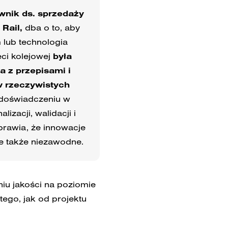
wnik ds. sprzedaży
Rail,
dba o to, aby
lub technologia
ci kolejowej
była
 z przepisami i
w rzeczywistych
i doświadczeniu w
izacji, walidacji i
prawia, że innowacje
le także niezawodne.
niu jakości na poziomie
ego, jak od projektu