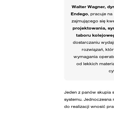
Walter Wagner, dy
Endego
, pracuje na
zajmującego się kw
projektowania, sy
taboru kolejowe
dostarczaniu wyda
rozwiązań, któr
wymagania operato
od lekkich mater
cy
Jeden z panów skupia si
systemu. Jednoczesna r
do realizacji wnosić p