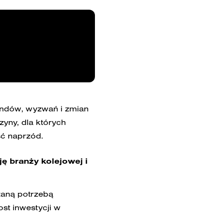
rendów, wyzwań i zmian
zyny, dla których
ść naprzód.
ę branży kolejowej i
zaną potrzebą
st inwestycji w