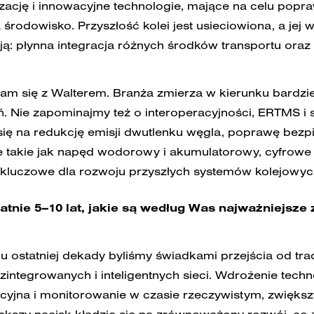
yzację i innowacyjne technologie, mające na celu popr
środowisko. Przyszłość kolei jest usieciowiona, a jej
ują: płynna integracja różnych środków transportu or
m się z Walterem. Branża zmierza w kierunku bardzi
. Nie zapominajmy też o interoperacyjności, ERTMS i s
 się na redukcję emisji dwutlenku węgla, poprawę bezp
 takie jak napęd wodorowy i akumulatorowy, cyfrowe bl
ę kluczowe dla rozwoju przyszłych systemów kolejowyc
atnie 5–10 lat, jakie są według Was najważniejsze 
u ostatniej dekady byliśmy świadkami przejścia od tr
zintegrowanych i inteligentnych sieci. Wdrożenie techn
cyjna i monitorowanie w czasie rzeczywistym, zwięks