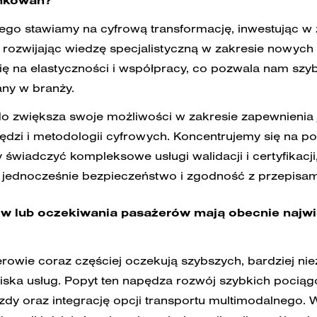
unkowań?
go stawiamy na cyfrową transformację, inwestując 
 rozwijając wiedzę specjalistyczną w zakresie nowych 
się na elastyczności i współpracy, co pozwala nam sz
any w branży.
o zwiększa swoje możliwości w zakresie zapewnienia
ędzi i metodologii cyfrowych. Koncentrujemy się na p
 świadczyć kompleksowe usługi walidacji i certyfikacji
 jednocześnie bezpieczeństwo i zgodność z przepisam
tów lub oczekiwania pasażerów mają obecnie najw
owie coraz częściej oczekują szybszych, bardziej ni
iska usług. Popyt ten napędza rozwój szybkich pocią
dy oraz integrację opcji transportu multimodalnego.