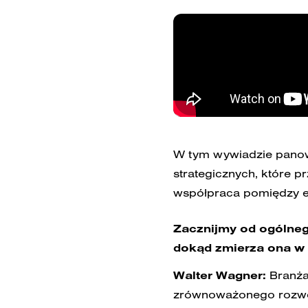
W tym wywiadzie panowi
strategicznych, które p
współpraca pomiędzy ek
Zacznijmy od ogólnego
dokąd zmierza ona w n
Walter Wagner:
Branża
zrównoważonego rozwoju