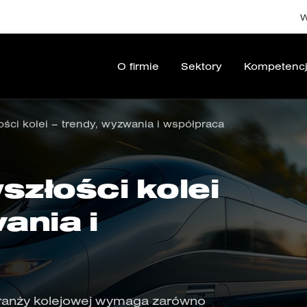
W
O firmie
Sektory
Kompetenc
łości kolei – trendy, wyzwania i współpraca
tlenie
rona
Blog
Nasza misja
Wiązki przewodów
Tabor kolejowy
Nasza wizja
Maszyny robocz
Software & Ha
Case S
szłości kolei
ania i
anży kolejowej wymaga zarówno