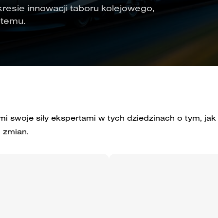
kresie innowacji taboru kolejowego,
stemu.
 swoje siły ekspertami w tych dziedzinach o tym, jak
o zmian.