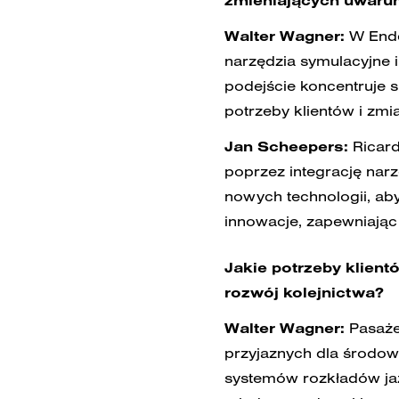
zmieniających uwar
Walter Wagner:
W Ende
narzędzia symulacyjne i
podejście koncentruje 
potrzeby klientów i zmi
Jan Scheepers:
Ricard
poprzez integrację narz
nowych technologii, aby
innowacje, zapewniając
Jakie potrzeby klien
rozwój kolejnictwa?
Walter Wagner:
Pasażer
przyjaznych dla środow
systemów rozkładów jaz