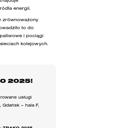
znajduje
ódła energii.
 w zrównoważony
rowadziło to do
aliwowe i pociągi
sieciach kolejowych.
KO 2025!
growane usługi
, Gdańsk – hala F,
m:
TRAKO 2025