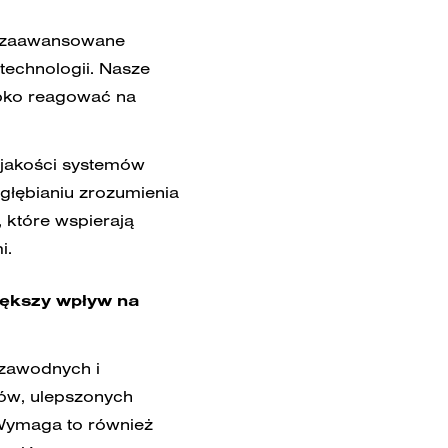
w zaawansowane
technologii. Nasze
ybko reagować na
 jakości systemów
ogłębianiu zrozumienia
, które wspierają
i.
iększy wpływ na
ezawodnych i
gów, ulepszonych
 Wymaga to również