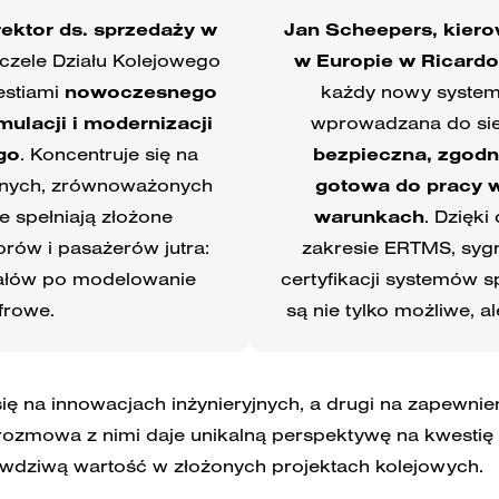
rektor ds. sprzedaży w
Jan Scheepers, kiero
 czele Działu Kolejowego
w Europie w Ricardo 
estiami
nowoczesnego
każdy nowy system 
mulacji i modernizacji
wprowadzana do sie
go
. Koncentruje się na
bezpieczna, zgodna
jnych, zrównoważonych
gotowa do pracy 
e spełniają złożone
warunkach
. Dzięk
rów i pasażerów jutra:
zakresie ERTMS, sygnal
iałów po modelowanie
certyfikacji systemów s
frowe.
są nie tylko możliwe, a
ę na innowacjach inżynieryjnych, a drugi na zapewnie
ozmowa z nimi daje unikalną perspektywę na kwestię t
rawdziwą wartość w złożonych projektach kolejowych.